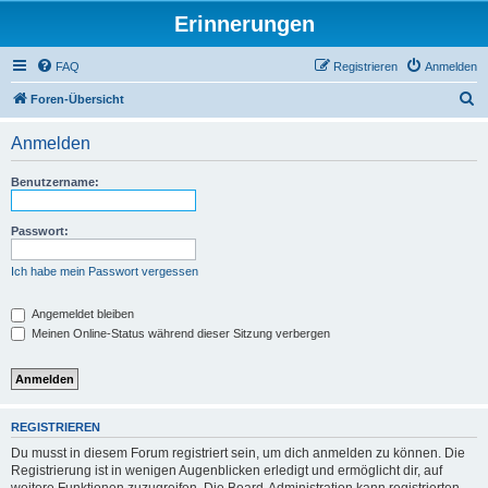
Erinnerungen
FAQ
Registrieren
Anmelden
S
Foren-Übersicht
u
Anmelden
c
h
Benutzername:
e
Passwort:
Ich habe mein Passwort vergessen
Angemeldet bleiben
Meinen Online-Status während dieser Sitzung verbergen
REGISTRIEREN
Du musst in diesem Forum registriert sein, um dich anmelden zu können. Die
Registrierung ist in wenigen Augenblicken erledigt und ermöglicht dir, auf
weitere Funktionen zuzugreifen. Die Board-Administration kann registrierten