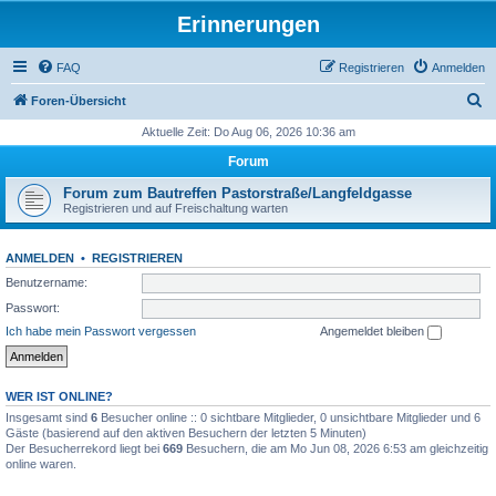
Erinnerungen
FAQ
Registrieren
Anmelden
S
Foren-Übersicht
u
Aktuelle Zeit: Do Aug 06, 2026 10:36 am
c
Forum
h
Forum zum Bautreffen Pastorstraße/Langfeldgasse
e
Registrieren und auf Freischaltung warten
ANMELDEN
•
REGISTRIEREN
Benutzername:
Passwort:
Ich habe mein Passwort vergessen
Angemeldet bleiben
WER IST ONLINE?
Insgesamt sind
6
Besucher online :: 0 sichtbare Mitglieder, 0 unsichtbare Mitglieder und 6
Gäste (basierend auf den aktiven Besuchern der letzten 5 Minuten)
Der Besucherrekord liegt bei
669
Besuchern, die am Mo Jun 08, 2026 6:53 am gleichzeitig
online waren.