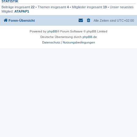
STATISTIK
Beiträge insgesamt
22
• Themen insgesamt
4
• Mitglieder insgesamt
19
• Unser neuestes
Mitglied:
ATAPAP1
Foren-Übersicht
Alle Zeiten sind
UTC+02:00
Powered by
phpBB
® Forum Software © phpBB Limited
Deutsche Übersetzung durch
phpBB.de
Datenschutz
|
Nutzungsbedingungen